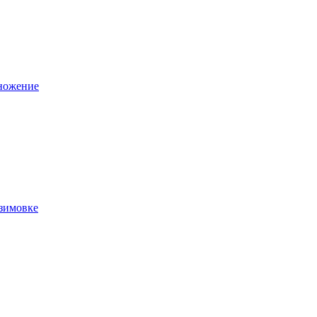
множение
 зимовке