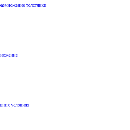
 размножение толстянки
змножение
ашних условиях