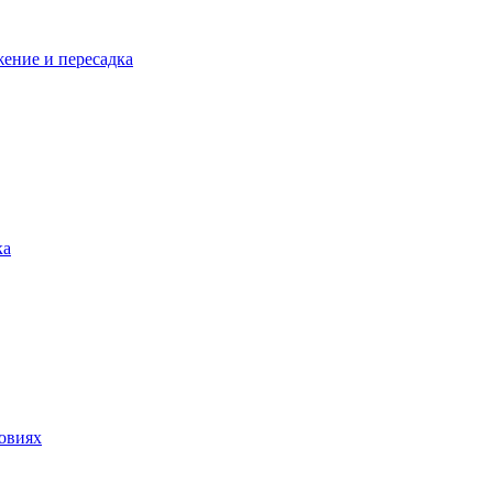
жение и пересадка
ка
ловиях