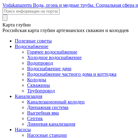
Voda
kanazer
ru
Вода, огонь и медные трубы. Социальная сфера 
Карта глубин
Российская карта глубин артезианских скважин и колодцев
Полезные советы
Водоснабжение
Горячее водоснабжение
Холодное водоснабжение
Водопровод
Водоснабжение дачи
Водоснабжение частного дома и коттеджа
Колодцы
Скважины
Трубопровод
Канализация
Канализационный колодец
Дренажная система
Выгребная яма
Септик
Ливневая канализация
Насосы
Насосные станции