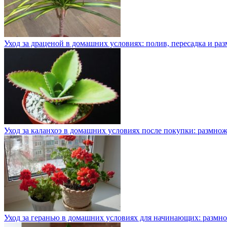
Уход за драценой в домашних условиях: полив, пересадка и ра
Уход за каланхоэ в домашних условиях после покупки: размнож
Уход за геранью в домашних условиях для начинающих: размно