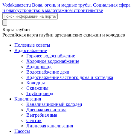
Voda
kanazer
ru
Вода, огонь и медные трубы. Социальная сфера
и благоустройство в малоэтажном строительстве
Карта глубин
Российская карта глубин артезианских скважин и колодцев
Полезные советы
Водоснабжение
Горячее водоснабжение
Холодное водоснабжение
Водопровод
Водоснабжение дачи
Водоснабжение частного дома и коттеджа
Колодцы
Скважины
Трубопровод
Канализация
Канализационный колодец
Дренажная система
Выгребная яма
Септик
Ливневая канализация
Насосы