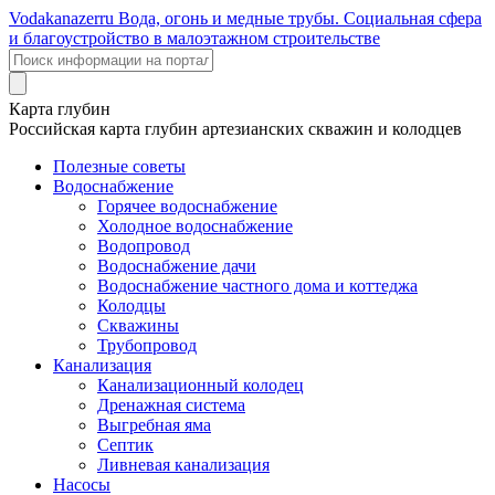
Voda
kanazer
ru
Вода, огонь и медные трубы. Социальная сфера
и благоустройство в малоэтажном строительстве
Карта глубин
Российская карта глубин артезианских скважин и колодцев
Полезные советы
Водоснабжение
Горячее водоснабжение
Холодное водоснабжение
Водопровод
Водоснабжение дачи
Водоснабжение частного дома и коттеджа
Колодцы
Скважины
Трубопровод
Канализация
Канализационный колодец
Дренажная система
Выгребная яма
Септик
Ливневая канализация
Насосы