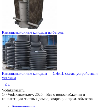
Канализационные колодцы из бетона
Канализационные колодцы — СНиП, схемы устройства и
монтажа
1
2
»
Vodakanazer
ru
© «Vodakanazer.ru», 2026 – Все о водоснабжении и
канализации частных домов, квартир и пром. объектов
Документация