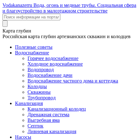
Voda
kanazer
ru
Вода, огонь и медные трубы. Социальная сфера
и благоустройство в малоэтажном строительстве
Карта глубин
Российская карта глубин артезианских скважин и колодцев
Полезные советы
Водоснабжение
Горячее водоснабжение
Холодное водоснабжение
Водопровод
Водоснабжение дачи
Водоснабжение частного дома и коттеджа
Колодцы
Скважины
Трубопровод
Канализация
Канализационный колодец
Дренажная система
Выгребная яма
Септик
Ливневая канализация
Насосы