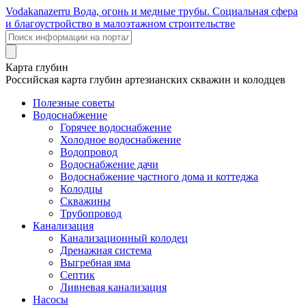
Voda
kanazer
ru
Вода, огонь и медные трубы. Социальная сфера
и благоустройство в малоэтажном строительстве
Карта глубин
Российская карта глубин артезианских скважин и колодцев
Полезные советы
Водоснабжение
Горячее водоснабжение
Холодное водоснабжение
Водопровод
Водоснабжение дачи
Водоснабжение частного дома и коттеджа
Колодцы
Скважины
Трубопровод
Канализация
Канализационный колодец
Дренажная система
Выгребная яма
Септик
Ливневая канализация
Насосы