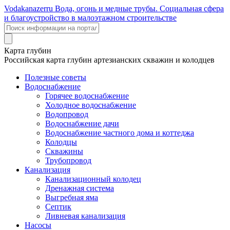
Voda
kanazer
ru
Вода, огонь и медные трубы. Социальная сфера
и благоустройство в малоэтажном строительстве
Карта глубин
Российская карта глубин артезианских скважин и колодцев
Полезные советы
Водоснабжение
Горячее водоснабжение
Холодное водоснабжение
Водопровод
Водоснабжение дачи
Водоснабжение частного дома и коттеджа
Колодцы
Скважины
Трубопровод
Канализация
Канализационный колодец
Дренажная система
Выгребная яма
Септик
Ливневая канализация
Насосы