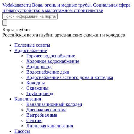
Voda
kanazer
ru
Вода, огонь и медные трубы. Социальная сфера
и благоустройство в малоэтажном строительстве
Карта глубин
Российская карта глубин артезианских скважин и колодцев
Полезные советы
Водоснабжение
Горячее водоснабжение
Холодное водоснабжение
Водопровод
Водоснабжение дачи
Водоснабжение частного дома и коттеджа
Колодцы
Скважины
Трубопровод
Канализация
Канализационный колодец
Дренажная система
Выгребная яма
Септик
Ливневая канализация
Насосы