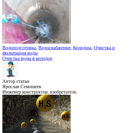
Водоподготовка
,
Водоснабжение
,
Колодцы
,
Очистка и
фильтрация воды
Очистка воды в колодце
Автор статьи
Ярослав Семошеев
Инженер конструктор, изобретатель