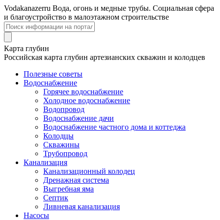
Voda
kanazer
ru
Вода, огонь и медные трубы. Социальная сфера
и благоустройство в малоэтажном строительстве
Карта глубин
Российская карта глубин артезианских скважин и колодцев
Полезные советы
Водоснабжение
Горячее водоснабжение
Холодное водоснабжение
Водопровод
Водоснабжение дачи
Водоснабжение частного дома и коттеджа
Колодцы
Скважины
Трубопровод
Канализация
Канализационный колодец
Дренажная система
Выгребная яма
Септик
Ливневая канализация
Насосы