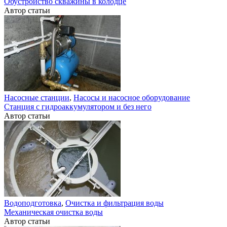
Обустройство скважины в колодце
Автор статьи
Насосные станции
,
Насосы и насосное оборудование
Станция с гидроаккумулятором и без него
Автор статьи
Водоподготовка
,
Очистка и фильтрация воды
Механическая очистка воды
Автор статьи