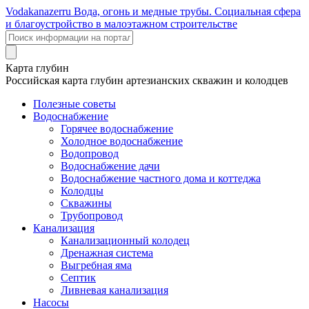
Voda
kanazer
ru
Вода, огонь и медные трубы. Социальная сфера
и благоустройство в малоэтажном строительстве
Карта глубин
Российская карта глубин артезианских скважин и колодцев
Полезные советы
Водоснабжение
Горячее водоснабжение
Холодное водоснабжение
Водопровод
Водоснабжение дачи
Водоснабжение частного дома и коттеджа
Колодцы
Скважины
Трубопровод
Канализация
Канализационный колодец
Дренажная система
Выгребная яма
Септик
Ливневая канализация
Насосы