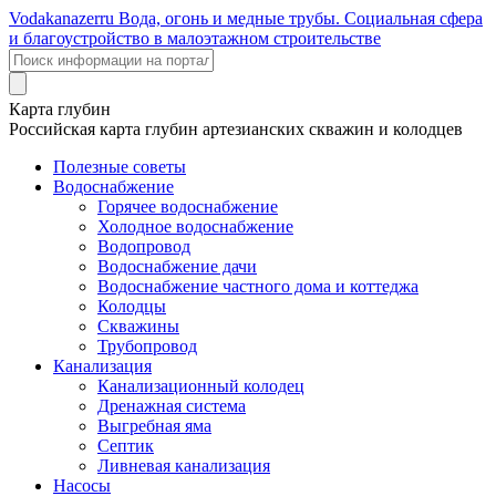
Voda
kanazer
ru
Вода, огонь и медные трубы. Социальная сфера
и благоустройство в малоэтажном строительстве
Карта глубин
Российская карта глубин артезианских скважин и колодцев
Полезные советы
Водоснабжение
Горячее водоснабжение
Холодное водоснабжение
Водопровод
Водоснабжение дачи
Водоснабжение частного дома и коттеджа
Колодцы
Скважины
Трубопровод
Канализация
Канализационный колодец
Дренажная система
Выгребная яма
Септик
Ливневая канализация
Насосы