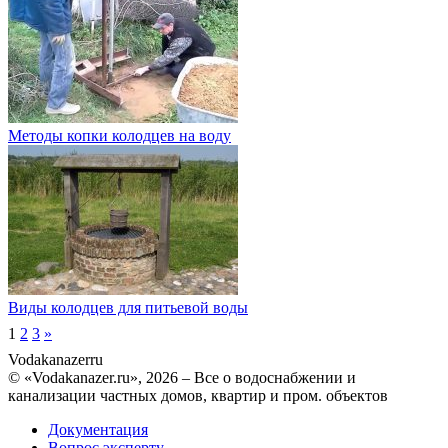
Методы копки колодцев на воду
Виды колодцев для питьевой воды
1
2
3
»
Vodakanazer
ru
© «Vodakanazer.ru», 2026 – Все о водоснабжении и
канализации частных домов, квартир и пром. объектов
Документация
Вопрос эксперту