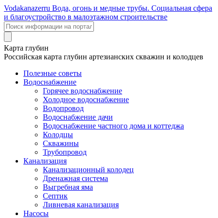
Voda
kanazer
ru
Вода, огонь и медные трубы. Социальная сфера
и благоустройство в малоэтажном строительстве
Карта глубин
Российская карта глубин артезианских скважин и колодцев
Полезные советы
Водоснабжение
Горячее водоснабжение
Холодное водоснабжение
Водопровод
Водоснабжение дачи
Водоснабжение частного дома и коттеджа
Колодцы
Скважины
Трубопровод
Канализация
Канализационный колодец
Дренажная система
Выгребная яма
Септик
Ливневая канализация
Насосы