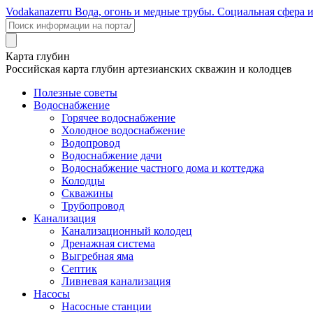
Voda
kanazer
ru
Вода, огонь и медные трубы. Социальная сфера 
Карта глубин
Российская карта глубин артезианских скважин и колодцев
Полезные советы
Водоснабжение
Горячее водоснабжение
Холодное водоснабжение
Водопровод
Водоснабжение дачи
Водоснабжение частного дома и коттеджа
Колодцы
Скважины
Трубопровод
Канализация
Канализационный колодец
Дренажная система
Выгребная яма
Септик
Ливневая канализация
Насосы
Насосные станции