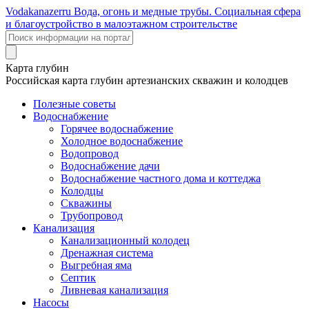
Voda
kanazer
ru
Вода, огонь и медные трубы. Социальная сфера
и благоустройство в малоэтажном строительстве
Карта глубин
Российская карта глубин артезианских скважин и колодцев
Полезные советы
Водоснабжение
Горячее водоснабжение
Холодное водоснабжение
Водопровод
Водоснабжение дачи
Водоснабжение частного дома и коттеджа
Колодцы
Скважины
Трубопровод
Канализация
Канализационный колодец
Дренажная система
Выгребная яма
Септик
Ливневая канализация
Насосы