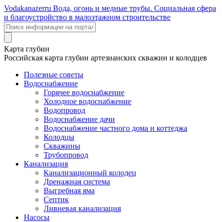
Voda
kanazer
ru
Вода, огонь и медные трубы. Социальная сфера
и благоустройство в малоэтажном строительстве
Карта глубин
Российская карта глубин артезианских скважин и колодцев
Полезные советы
Водоснабжение
Горячее водоснабжение
Холодное водоснабжение
Водопровод
Водоснабжение дачи
Водоснабжение частного дома и коттеджа
Колодцы
Скважины
Трубопровод
Канализация
Канализационный колодец
Дренажная система
Выгребная яма
Септик
Ливневая канализация
Насосы