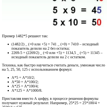
Пример 1482*5 решают так:
(1482/2) _ (+0 или +5) = 741 _ (+0) = 7410 – исходный
показатель делили на 2 без остатка;
2269-5 = (2269/2) _ (+0 или +5) = 1134,5 _ (+5) = 11345 –
исходный показатель делили на 2 с остатком.
Техника, как быстро научиться считать деньги, умножая число
на 5, 25, 50, 125 с использованием формул:
А*5 = А*10/2;
А*50 = А*100/2;
А*25 = А*100/4;
А*125 = А*1000/8.
Приставляя вместо А цифру, в процессе решения формулы
получают нужный результат. Например, 25*25 = 25*100/4 =