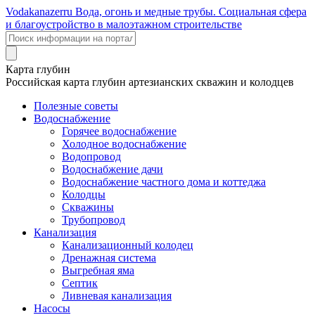
Voda
kanazer
ru
Вода, огонь и медные трубы. Социальная сфера
и благоустройство в малоэтажном строительстве
Карта глубин
Российская карта глубин артезианских скважин и колодцев
Полезные советы
Водоснабжение
Горячее водоснабжение
Холодное водоснабжение
Водопровод
Водоснабжение дачи
Водоснабжение частного дома и коттеджа
Колодцы
Скважины
Трубопровод
Канализация
Канализационный колодец
Дренажная система
Выгребная яма
Септик
Ливневая канализация
Насосы