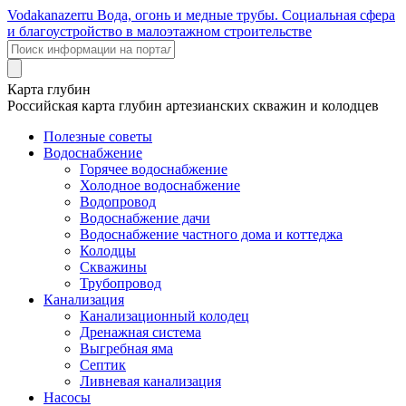
Voda
kanazer
ru
Вода, огонь и медные трубы. Социальная сфера
и благоустройство в малоэтажном строительстве
Карта глубин
Российская карта глубин артезианских скважин и колодцев
Полезные советы
Водоснабжение
Горячее водоснабжение
Холодное водоснабжение
Водопровод
Водоснабжение дачи
Водоснабжение частного дома и коттеджа
Колодцы
Скважины
Трубопровод
Канализация
Канализационный колодец
Дренажная система
Выгребная яма
Септик
Ливневая канализация
Насосы