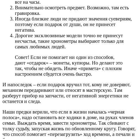
все на часы.
Внимательно осмотреть предмет. Возможно, там есть
гравировка.
Иногда близкие люди не придают значения суевериям,
поэтому если подарок от души, он не принесет
негатива.
Дорогие эксклюзивные модели точно не принесут
несчастья, такие хронометры выбирают только для
самых любимых людей.
Совет! Если не помогает ни один из способов,
дают «отдарок» – монеты, купюры. Но делают это
так, чтобы не обидеть. Иначе «примета» с плохим
настроением сбудется очень быстро.
И напоследок – если подарок вручил тот, кому не доверяют,
механизм передаривают или относят в мастерскую. Там
разберут прибор на запчасти, от негативной энергетики не
останется и следа.
Наши предки верили, что если в жизни началась «черная
полоса», надо остановить все ходики в доме, на руках членов
семьи. Выждать время, завести хронометры. Так сбивают с
толку судьбу, запуская жизнь по обновленному кругу. Говорят,
что способ помогает «перезагрузить» ход времени, а печали и