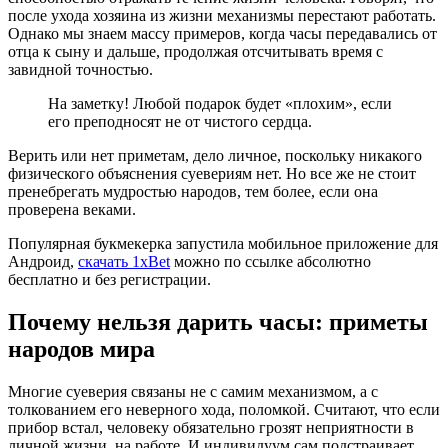
после ухода хозяина из жизни механизмы перестают работать.
Однако мы знаем массу примеров, когда часы передавались от
отца к сыну и дальше, продолжая отсчитывать время с
завидной точностью.
На заметку! Любой подарок будет «плохим», если
его преподносят не от чистого сердца.
Верить или нет приметам, дело личное, поскольку никакого
физического объяснения суевериям нет. Но все же не стоит
пренебрегать мудростью народов, тем более, если она
проверена веками.
Популярная букмекерка запустила мобильное приложение для
Андроид,
скачать 1xBet
можно по ссылке абсолютно
бесплатно и без регистрации.
Почему нельзя дарить часы: приметы
народов мира
Многие суеверия связаны не с самим механизмом, а с
толкованием его неверного хода, поломкой. Считают, что если
прибор встал, человеку обязательно грозят неприятности в
личной жизни, на работе. И индивидуум сам подстраивает