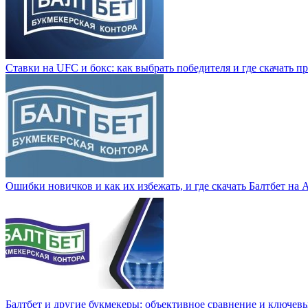
Ставки на UFC и бокс: как выбрать победителя и где скачать 
Ошибки новичков и как их избежать, и где скачать Балтбет на
Балтбет и другие букмекеры: объективное сравнение и ключевые