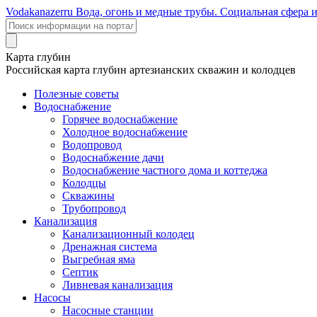
Voda
kanazer
ru
Вода, огонь и медные трубы. Социальная сфера 
Карта глубин
Российская карта глубин артезианских скважин и колодцев
Полезные советы
Водоснабжение
Горячее водоснабжение
Холодное водоснабжение
Водопровод
Водоснабжение дачи
Водоснабжение частного дома и коттеджа
Колодцы
Скважины
Трубопровод
Канализация
Канализационный колодец
Дренажная система
Выгребная яма
Септик
Ливневая канализация
Насосы
Насосные станции