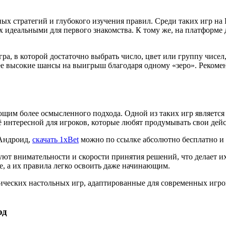
жных стратегий и глубокого изучения правил. Среди таких игр на
х идеальными для первого знакомства. К тому же, на платформе
ра, в которой достаточно выбрать число, цвет или группу чисел, 
лее высокие шансы на выигрыш благодаря одному «зеро». Рекоме
щим более осмысленного подхода. Одной из таких игр является 
ё интересной для игроков, которые любят продумывать свои дейс
 Андроид,
скачать 1xBet
можно по ссылке абсолютно бесплатно и 
буют внимательности и скорости принятия решений, что делает
, а их правила легко освоить даже начинающим.
ческих настольных игр, адаптированные для современных игроко
од