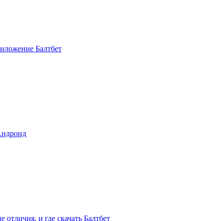
приложение Балтбет
 Андроид
 отличия, и где скачать Балтбет