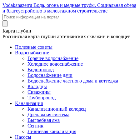
Voda
kanazer
ru
Вода, огонь и медные трубы. Социальная сфера
и благоустройство в малоэтажном строительстве
Карта глубин
Российская карта глубин артезианских скважин и колодцев
Полезные советы
Водоснабжение
Горячее водоснабжение
Холодное водоснабжение
Водопровод
Водоснабжение дачи
Водоснабжение частного дома и коттеджа
Колодцы
Скважины
Трубопровод
Канализация
Канализационный колодец
Дренажная система
Выгребная яма
Септик
Ливневая канализация
Насосы