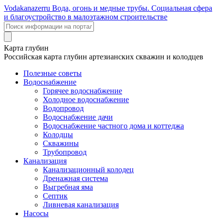
Voda
kanazer
ru
Вода, огонь и медные трубы. Социальная сфера
и благоустройство в малоэтажном строительстве
Карта глубин
Российская карта глубин артезианских скважин и колодцев
Полезные советы
Водоснабжение
Горячее водоснабжение
Холодное водоснабжение
Водопровод
Водоснабжение дачи
Водоснабжение частного дома и коттеджа
Колодцы
Скважины
Трубопровод
Канализация
Канализационный колодец
Дренажная система
Выгребная яма
Септик
Ливневая канализация
Насосы