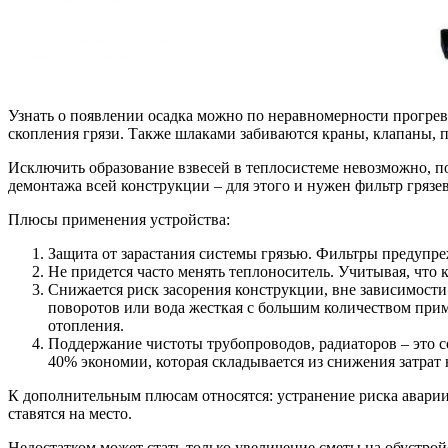
Узнать о появлении осадка можно по неравномерности прогрева 
скопления грязи. Также шлаками забиваются краны, клапаны, п
Исключить образование взвесей в теплосистеме невозможно, по
демонтажа всей конструкции – для этого и нужен фильтр грязе
Плюсы применения устройства:
Защита от зарастания системы грязью. Фильтры предупреж
Не придется часто менять теплоноситель. Учитывая, что 
Снижается риск засорения конструкции, вне зависимости
поворотов или вода жесткая с большим количеством прим
отопления.
Поддержание чистоты трубопроводов, радиаторов – это с
40% экономии, которая складывается из снижения затрат 
К дополнительным плюсам относятся: устранение риска аварии
ставятся на место.
Недостатком может стать только увеличение сметы на обустро