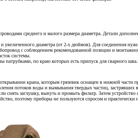
роводами среднего и малого размера диаметра. Детали дополнен
 и увеличенного диаметра (от 2-х дюймов). Для соединения нуж
убопровод с соблюдением рекомендованной позиции и монтажной
асток системы.
ны патрубками, по краю которых есть припуск для сварного шва.
крывании крана, которым грязевик оснащен в нижней части при
вления потоков воды и вымывания твердых частиц, застрявших в
ли снять заглушку, вынуть и промыть фильтр. Затем устройство 
ойство, поэтому приборы не пользуются спросом и практически 