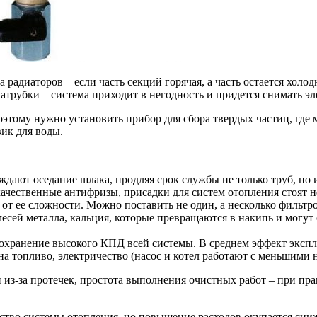
радиаторов – если часть секций горячая, а часть остается холо
атрубки – система приходит в негодность и придется снимать э
этому нужно установить прибор для сбора твердых частиц, где му
вик для воды.
дают оседание шлака, продляя срок службы не только труб, но и
качественные антифризы, присадки для систем отопления стоят н
 от ее сложности. Можно поставить не один, а несколько фильт
есей металла, кальция, которые превращаются в накипь и могут
охранение высокого КПД всей системы. В среднем эффект экспл
на топливо, электричество (насос и котел работают с меньшими 
 из-за протечек, простота выполнения очистных работ – при п
йство системы отопления, но повышение расходов окупается сни