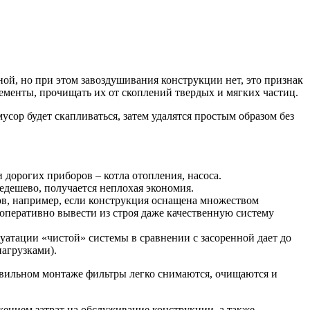
дной, но при этом завоздушивания конструкции нет, это признак
лементы, прочищать их от скоплений твердых и мягких частиц.
сор будет скапливаться, затем удалятся простым образом без
 дорогих приборов – котла отопления, насоса.
едешево, получается неплохая экономия.
ров, например, если конструкция оснащена множеством
 оперативно вывести из строя даже качественную систему
уатации «чистой» системы в сравнении с засоренной дает до
нагрузками).
равильном монтаже фильтры легко снимаются, очищаются и
жением затрат на обслуживание конструкции, а также