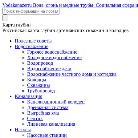
Voda
kanazer
ru
Вода, огонь и медные трубы. Социальная сфера 
Карта глубин
Российская карта глубин артезианских скважин и колодцев
Полезные советы
Водоснабжение
Горячее водоснабжение
Холодное водоснабжение
Водопровод
Водоснабжение дачи
Водоснабжение частного дома и коттеджа
Колодцы
Скважины
Трубопровод
Канализация
Канализационный колодец
Дренажная система
Выгребная яма
Септик
Ливневая канализация
Насосы
Насосные станции