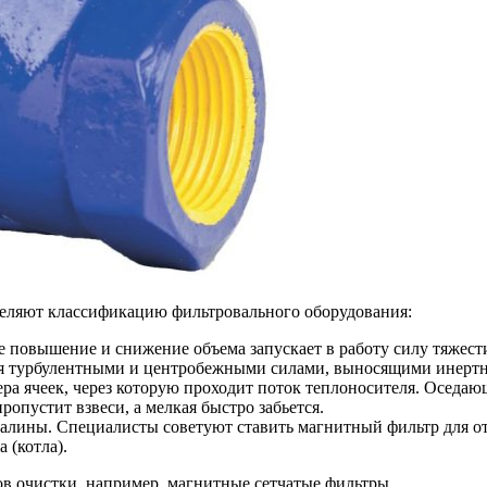
деляют классификацию фильтровального оборудования:
е повышение и снижение объема запускает в работу силу тяжест
тся турбулентными и центробежными силами, выносящими инертны
ера ячеек, через которую проходит поток теплоносителя. Оседаю
опустит взвеси, а мелкая быстро забьется.
алины. Специалисты советуют ставить магнитный фильтр для ото
 (котла).
ов очистки, например, магнитные сетчатые фильтры.