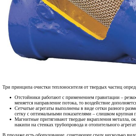
Три принципа очистки теплоносителя от твердых частиц опре
Отстойники
работают с применением гравитации – резко
меняется направление потока, то воздействие дополняе
Сетчатые агрегаты
выполнены в виде сетки разного разм
сетку с оптимальными показателями – слишком крупная пр
Магнитные
притягивают твердые вкрапления металла, ок
накипи на стенках трубопровода и отопительного агрегата
В продаже есть оборудование, сочетающее сразу несколько вид