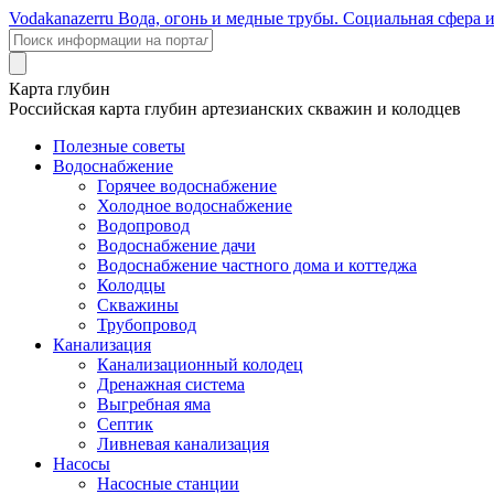
Voda
kanazer
ru
Вода, огонь и медные трубы. Социальная сфера 
Карта глубин
Российская карта глубин артезианских скважин и колодцев
Полезные советы
Водоснабжение
Горячее водоснабжение
Холодное водоснабжение
Водопровод
Водоснабжение дачи
Водоснабжение частного дома и коттеджа
Колодцы
Скважины
Трубопровод
Канализация
Канализационный колодец
Дренажная система
Выгребная яма
Септик
Ливневая канализация
Насосы
Насосные станции