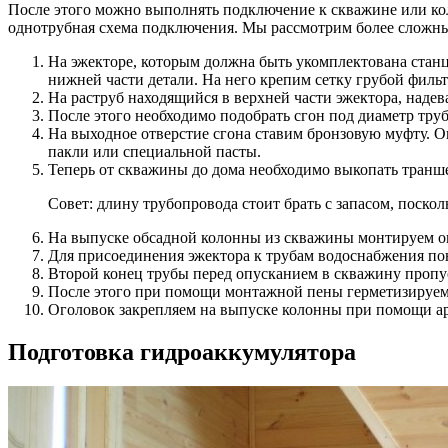
После этого можно выполнять подключение к скважине или кол
однотрубная схема подключения. Мы рассмотрим более сложн
На эжекторе, которым должна быть укомплектована станц
нижней части детали. На него крепим сетку грубой филь
На раструб находящийся в верхней части эжектора, надев
После этого необходимо подобрать сгон под диаметр труб
На выходное отверстие сгона ставим бронзовую муфту. О
пакли или специальной пасты.
Теперь от скважины до дома необходимо выкопать транш
Совет: длину трубопровода стоит брать с запасом, поско
На выпуске обсадной колонны из скважины монтируем ог
Для присоединения эжектора к трубам водоснабжения по
Второй конец трубы перед опусканием в скважину пропуск
После этого при помощи монтажной пены герметизируем 
Оголовок закрепляем на выпуске колонны при помощи а
Подготовка гидроаккумулятора