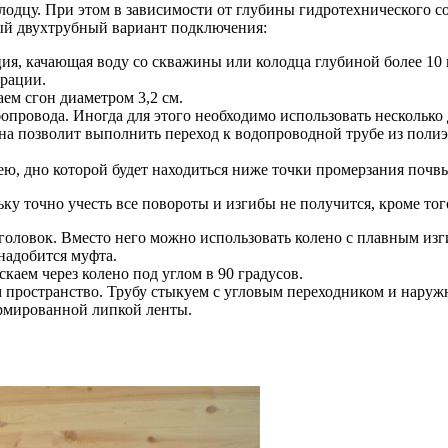
одцу. При этом в зависимости от глубины гидротехнического с
ый двухтрубный вариант подключения:
ия, качающая воду со скважины или колодца глубиной более 10 м
трации.
аем сгон диаметром 3,2 см.
опровода. Иногда для этого необходимо использовать несколько
на позволит выполнить переход к водопроводной трубе из поли
ею, дно которой будет находиться ниже точки промерзания почв
льку точно учесть все повороты и изгибы не получится, кроме т
оловок. Вместо него можно использовать колено с плавным изг
надобится муфта.
аем через колено под углом в 90 градусов.
пространство. Трубу стыкуем с угловым переходником и наруж
рмированной липкой ленты.