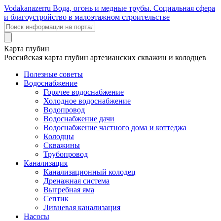
Voda
kanazer
ru
Вода, огонь и медные трубы. Социальная сфера
и благоустройство в малоэтажном строительстве
Карта глубин
Российская карта глубин артезианских скважин и колодцев
Полезные советы
Водоснабжение
Горячее водоснабжение
Холодное водоснабжение
Водопровод
Водоснабжение дачи
Водоснабжение частного дома и коттеджа
Колодцы
Скважины
Трубопровод
Канализация
Канализационный колодец
Дренажная система
Выгребная яма
Септик
Ливневая канализация
Насосы