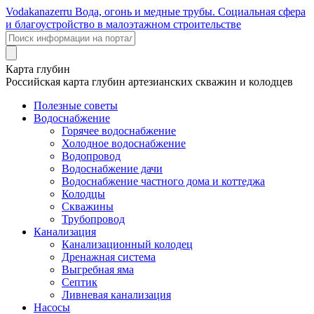
Voda
kanazer
ru
Вода, огонь и медные трубы. Социальная сфера
и благоустройство в малоэтажном строительстве
Карта глубин
Российская карта глубин артезианских скважин и колодцев
Полезные советы
Водоснабжение
Горячее водоснабжение
Холодное водоснабжение
Водопровод
Водоснабжение дачи
Водоснабжение частного дома и коттеджа
Колодцы
Скважины
Трубопровод
Канализация
Канализационный колодец
Дренажная система
Выгребная яма
Септик
Ливневая канализация
Насосы