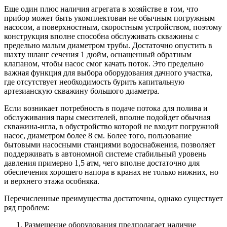
Еще один плюс наличия агрегата в хозяйстве в том, что
прибор может быть укомплектован не обычным погружным
насосом, а поверхностным, скоростным устройством, поэтому
конструкция вполне способна обслуживать скважины с
предельно малым диаметром трубы. Достаточно опустить в
шахту шланг сечения 1 дюйм, оснащенный обратным
клапаном, чтобы насос смог качать поток. Это предельно
важная функция для выбора оборудования дачного участка,
где отсутствует необходимость бурить капитальную
артезианскую скважину большого диаметра.
Если возникает потребность в подаче потока для полива и
обслуживания пары смесителей, вполне подойдет обычная
скважина-игла, в обустройство которой не входит погружной
насос, диаметром более 8 см. Более того, пользование
бытовыми насосными станциями водоснабжения, позволяет
поддерживать в автономной системе стабильный уровень
давления примерно 1,5 атм, чего вполне достаточно для
обеспечения хорошего напора в кранах не только нижних, но
и верхнего этажа особняка.
Перечисленные преимущества достаточны, однако существует
ряд проблем:
Размещение оборудования предполагает наличие