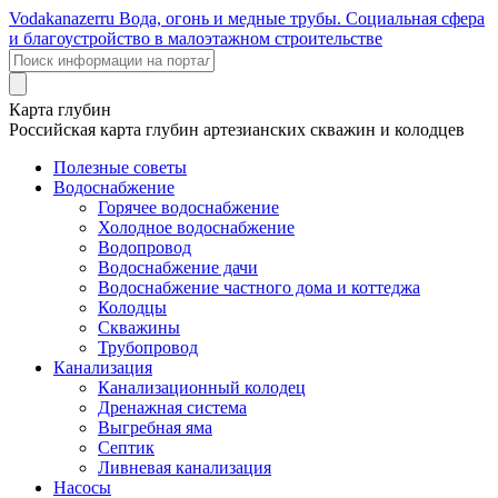
Voda
kanazer
ru
Вода, огонь и медные трубы. Социальная сфера
и благоустройство в малоэтажном строительстве
Карта глубин
Российская карта глубин артезианских скважин и колодцев
Полезные советы
Водоснабжение
Горячее водоснабжение
Холодное водоснабжение
Водопровод
Водоснабжение дачи
Водоснабжение частного дома и коттеджа
Колодцы
Скважины
Трубопровод
Канализация
Канализационный колодец
Дренажная система
Выгребная яма
Септик
Ливневая канализация
Насосы