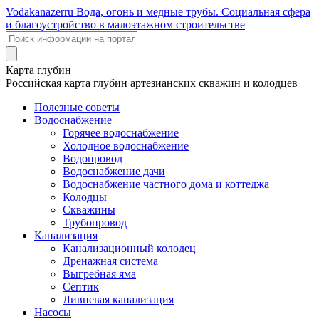
Voda
kanazer
ru
Вода, огонь и медные трубы. Социальная сфера
и благоустройство в малоэтажном строительстве
Карта глубин
Российская карта глубин артезианских скважин и колодцев
Полезные советы
Водоснабжение
Горячее водоснабжение
Холодное водоснабжение
Водопровод
Водоснабжение дачи
Водоснабжение частного дома и коттеджа
Колодцы
Скважины
Трубопровод
Канализация
Канализационный колодец
Дренажная система
Выгребная яма
Септик
Ливневая канализация
Насосы