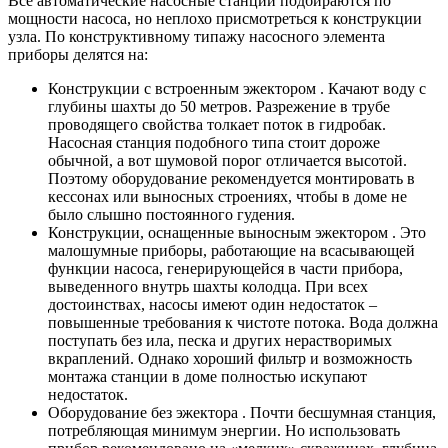
Все автоматические насосные станции подбираются по
мощности насоса, но неплохо присмотреться к конструкции
узла. По конструктивному типажу насосного элемента
приборы делятся на:
Конструкции с встроенным эжектором
. Качают воду с
глубины шахты до 50 метров. Разрежение в трубе
проводящего свойства толкает поток в гидробак.
Насосная станция подобного типа стоит дороже
обычной, а вот шумовой порог отличается высотой.
Поэтому оборудование рекомендуется монтировать в
кессонах или выносных строениях, чтобы в доме не
было слышно постоянного гудения.
Конструкции, оснащенные выносным эжектором
. Это
малошумные приборы, работающие на всасывающей
функции насоса, генерирующейся в части прибора,
выведенного внутрь шахты колодца. При всех
достоинствах, насосы имеют один недостаток –
повышенные требования к чистоте потока. Вода должна
поступать без ила, песка и других нерастворимых
вкраплений. Однако хороший фильтр и возможность
монтажа станции в доме полностью искупают
недостаток.
Оборудование без эжектора
. Почти бесшумная станция,
потребляющая минимум энергии. Но использовать