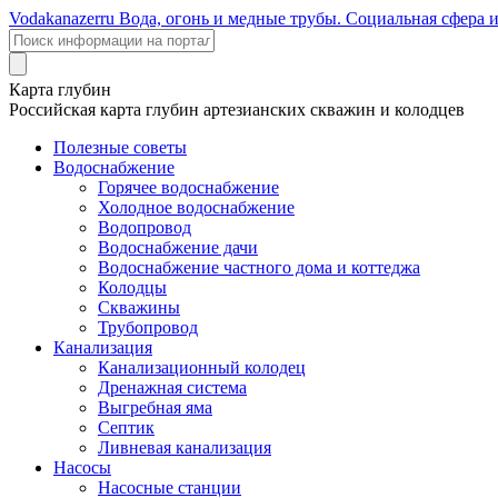
Voda
kanazer
ru
Вода, огонь и медные трубы. Социальная сфера 
Карта глубин
Российская карта глубин артезианских скважин и колодцев
Полезные советы
Водоснабжение
Горячее водоснабжение
Холодное водоснабжение
Водопровод
Водоснабжение дачи
Водоснабжение частного дома и коттеджа
Колодцы
Скважины
Трубопровод
Канализация
Канализационный колодец
Дренажная система
Выгребная яма
Септик
Ливневая канализация
Насосы
Насосные станции