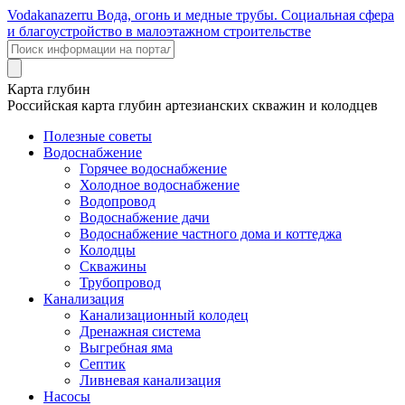
Voda
kanazer
ru
Вода, огонь и медные трубы. Социальная сфера
и благоустройство в малоэтажном строительстве
Карта глубин
Российская карта глубин артезианских скважин и колодцев
Полезные советы
Водоснабжение
Горячее водоснабжение
Холодное водоснабжение
Водопровод
Водоснабжение дачи
Водоснабжение частного дома и коттеджа
Колодцы
Скважины
Трубопровод
Канализация
Канализационный колодец
Дренажная система
Выгребная яма
Септик
Ливневая канализация
Насосы