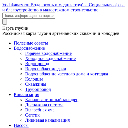
Voda
kanazer
ru
Вода, огонь и медные трубы. Социальная сфера
и благоустройство в малоэтажном строительстве
Карта глубин
Российская карта глубин артезианских скважин и колодцев
Полезные советы
Водоснабжение
Горячее водоснабжение
Холодное водоснабжение
Водопровод
Водоснабжение дачи
Водоснабжение частного дома и коттеджа
Колодцы
Скважины
Трубопровод
Канализация
Канализационный колодец
Дренажная система
Выгребная яма
Септик
Ливневая канализация
Насосы