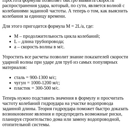
Простота формулы позволяет быстро выявить скорость
распространения удара, который, по сути, является волной с
колебаниями заданной частоты.
А теперь о том, как выяснить
колебания за единицу времени.
Для этого пригодится формула M = 2L/a, где:
M – продолжительность цикла колебаний;
L – длина трубопровода;
a – скорость волны в м/с.
Упростить все расчеты позволит знание показателей скорости
ударной волны при ударе для труб из самых популярных
материалов:
сталь = 900-1300 м/с;
чугун = 1000-1200 м/с;
пластик = 300-500 м/с.
Теперь нужно подставить значения в формулу и просчитать
частоту колебаний гидроудара на участке водопровода
заданной длины. Теория гидроудара поможет быстро доказать
возникновение явления и предупредить возможные риски,
планируя строительство дома или замену водопроводной,
отопительной системы.