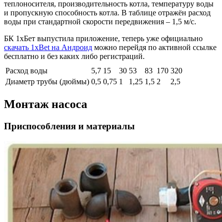
теплоносителя, производительность котла, температуру воды
и пропускную способность котла. В таблице отражён расход
воды при стандартной скорости передвижения – 1,5 м/с.
БК 1хБет выпустила приложение, теперь уже официально
скачать 1xBet на Андроид
можно перейдя по активной ссылке
бесплатно и без каких либо регистраций.
Расход воды
5,7
15
30
53
83
170
320
Диаметр трубы (дюймы)
0,5
0,75
1
1,25
1,5
2
2,5
Монтаж насоса
Приспособления и материалы