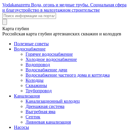
Voda
kanazer
ru
Вода, огонь и медные трубы. Социальная сфера
и благоустройство в малоэтажном строительстве
Карта глубин
Российская карта глубин артезианских скважин и колодцев
Полезные советы
Водоснабжение
Горячее водоснабжение
Холодное водоснабжение
Водопровод
Водоснабжение дачи
Водоснабжение частного дома и коттеджа
Колодцы
Скважины
Трубопровод
Канализация
Канализационный колодец
Дренажная система
Выгребная яма
Септик
Ливневая канализация
Насосы