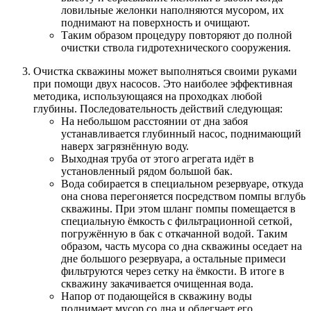
ловильные желонки наполняются мусором, их
поднимают на поверхность и очищают.
Таким образом процедуру повторяют до полной
очистки ствола гидротехнического сооружения.
Очистка скважины может выполняться своими руками
при помощи двух насосов. Это наиболее эффективная
методика, использующаяся на проходках любой
глубины. Последовательность действий следующая:
На небольшом расстоянии от дна забоя
устанавливается глубинный насос, поднимающий
наверх загрязнённую воду.
Выходная труба от этого агрегата идёт в
установленный рядом большой бак.
Вода собирается в специальном резервуаре, откуда
она снова перегоняется посредством помпы вглубь
скважины. При этом шланг помпы помещается в
специальную ёмкость с фильтрационной сеткой,
погружённую в бак с откачанной водой. Таким
образом, часть мусора со дна скважины оседает на
дне большого резервуара, а остальные примеси
фильтруются через сетку на ёмкости. В итоге в
скважину закачивается очищенная вода.
Напор от подающейся в скважину воды
поднимает мусор со дна и облегчает его