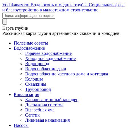
Voda
kanazer
ru
Вода, огонь и медные трубы. Социальная сфера
и благоустройство в малоэтажном строительстве
Карта глубин
Российская карта глубин артезианских скважин и колодцев
Полезные советы
Водоснабжение
Горячее водоснабжение
Холодное водоснабжение
Водопровод
Водоснабжение дачи
Водоснабжение частного дома и коттеджа
Колодцы
Скважины
Трубопровод
Канализация
Канализационный колодец
Дренажная система
Выгребная яма
Септик
Ливневая канализация
Насосы