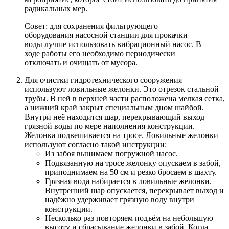
радикальных мер.
Совет: для сохранения фильтрующего
оборудования насосной станции для прокачки
воды лучше использовать вибрационный насос. В
ходе работы его необходимо периодически
отключать и очищать от мусора.
Для очистки гидротехнического сооружения
используют ловильные желонки. Это отрезок стальной
трубы. В ней в верхней части расположена мелкая сетка,
а нижний край закрыт специальным дном шайбой.
Внутри неё находится шар, перекрывающий выход
грязной воды по мере наполнения конструкции.
Желонка подвешивается на тросе. Ловильные желонки
используют согласно такой инструкции:
Из забоя вынимаем погружной насос.
Подвязанную на тросе желонку опускаем в забой,
приподнимаем на 50 см и резко бросаем в шахту.
Грязная вода набирается в ловильные желонки.
Внутренний шар опускается, перекрывает выход и
надёжно удерживает грязную воду внутри
конструкции.
Несколько раз повторяем подъём на небольшую
высоту и сбрасывание желонки в забой. Когда