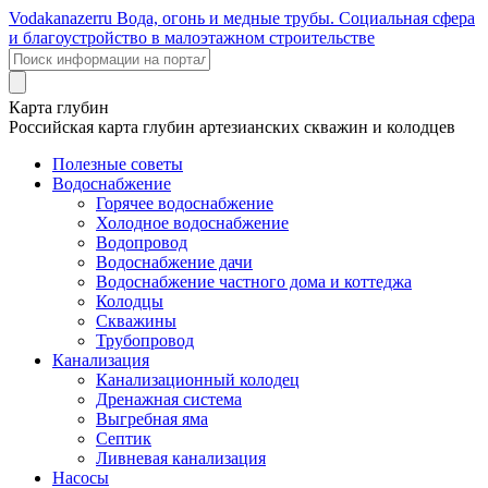
Voda
kanazer
ru
Вода, огонь и медные трубы. Социальная сфера
и благоустройство в малоэтажном строительстве
Карта глубин
Российская карта глубин артезианских скважин и колодцев
Полезные советы
Водоснабжение
Горячее водоснабжение
Холодное водоснабжение
Водопровод
Водоснабжение дачи
Водоснабжение частного дома и коттеджа
Колодцы
Скважины
Трубопровод
Канализация
Канализационный колодец
Дренажная система
Выгребная яма
Септик
Ливневая канализация
Насосы