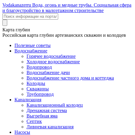
Voda
kanazer
ru
Вода, огонь и медные трубы. Социальная сфера
и благоустройство в малоэтажном строительстве
Карта глубин
Российская карта глубин артезианских скважин и колодцев
Полезные советы
Водоснабжение
Горячее водоснабжение
Холодное водоснабжение
Водопровод
Водоснабжение дачи
Водоснабжение частного дома и коттеджа
Колодцы
Скважины
Трубопровод
Канализация
Канализационный колодец
Дренажная система
Выгребная яма
Септик
Ливневая канализация
Насосы