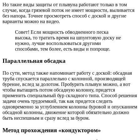
Но такие виды защиты от плывуна работают только в том
случае, когда грязевой поток не имеет мощности, выливается
без напора. Точнее просмотреть способ с доской и другие
варианты можно на видео.
Совет! Если мощность обводненного песка
высока, то тратить время на шпунтовую доску не
нужно, лучше воспользоваться другими
способами, тем более, есть виды и попроще.
Параллельная обсадка
По сути, метод также напоминает работу с доской: обсадная
труба спускается параллельно с колонной, производящей
бурение, вслед за долотом. Пробурить плывун можно, а вот
чтобы вытащить потом обсадную колонну, придется
применить специальный бур складного типа. Способ решения
задачи очень трудоемкий, так как придется следить
одновременно за углублением колонны буровой и опусканием
обсадной колонны, движение которой обязательно должно
быть неспешным и сразу вслед за буром.
Метод прохождения «кондуктором»