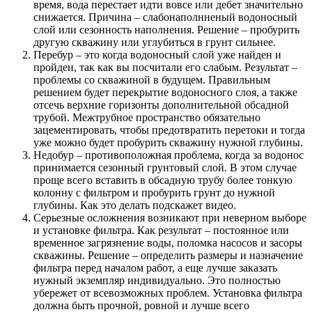
время, вода перестает идти вовсе или дебет значительно
снижается. Причина – слабонаполнненый водоносный
слой или сезонность наполнения. Решение – пробурить
другую скважину или углубиться в грунт сильнее.
Перебур – это когда водоносный слой уже найден и
пройден, так как вы посчитали его слабым. Результат –
проблемы со скважиной в будущем. Правильным
решением будет перекрытие водоносного слоя, а также
отсечь верхние горизонты дополнительной обсадной
трубой. Межтрубное пространство обязательно
зацементировать, чтобы предотвратить перетоки и тогда
уже можно будет пробурить скважину нужной глубины.
Недобур – противоположная проблема, когда за водонос
принимается сезонный грунтовый слой. В этом случае
проще всего вставить в обсадную трубу более тонкую
колонну с фильтром и пробурить грунт до нужной
глубины. Как это делать подскажет видео.
Серьезные осложнения возникают при неверном выборе
и установке фильтра. Как результат – постоянное или
временное загрязнение воды, поломка насосов и засоры
скважины. Решение – определить размеры и назначение
фильтра перед началом работ, а еще лучше заказать
нужный экземпляр индивидуально. Это полностью
убережет от всевозможных проблем. Установка фильтра
должна быть прочной, ровной и лучше всего