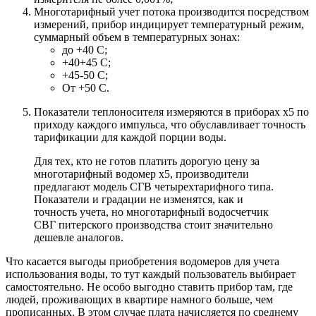
Многотарифный учет потока производится посредством
измерений, прибор индицирует температурный режим,
суммарный объем в температурных зонах:
до +40 С;
+40+45 С;
+45-50 С;
От +50 С.
Показатели теплоносителя измеряются в приборах х5 по
приходу каждого импульса, что обуславливает точность
тарификации для каждой порции воды.
Для тех, кто не готов платить дорогую цену за
многотарифный водомер х5, производители
предлагают модель СГВ четырехтарифного типа.
Показатели и градации не изменятся, как и
точность учета, но многотарифный водосчетчик
СВГ питерского производства стоит значительно
дешевле аналогов.
Что касается выгоды приобретения водомеров для учета
использования воды, то тут каждый пользователь выбирает
самостоятельно. Не особо выгодно ставить прибор там, где
людей, проживающих в квартире намного больше, чем
прописанных. В этом случае плата начисляется по среднему