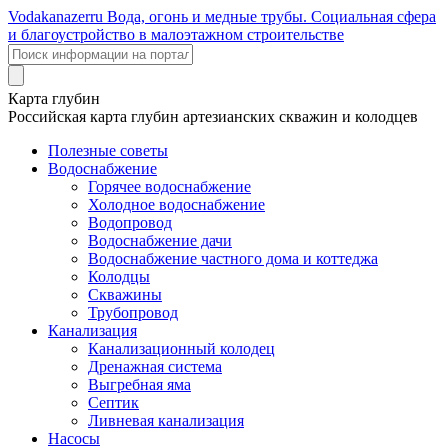
Voda
kanazer
ru
Вода, огонь и медные трубы. Социальная сфера
и благоустройство в малоэтажном строительстве
Карта глубин
Российская карта глубин артезианских скважин и колодцев
Полезные советы
Водоснабжение
Горячее водоснабжение
Холодное водоснабжение
Водопровод
Водоснабжение дачи
Водоснабжение частного дома и коттеджа
Колодцы
Скважины
Трубопровод
Канализация
Канализационный колодец
Дренажная система
Выгребная яма
Септик
Ливневая канализация
Насосы