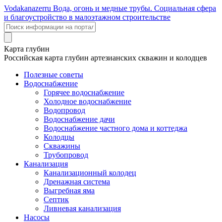
Voda
kanazer
ru
Вода, огонь и медные трубы. Социальная сфера
и благоустройство в малоэтажном строительстве
Карта глубин
Российская карта глубин артезианских скважин и колодцев
Полезные советы
Водоснабжение
Горячее водоснабжение
Холодное водоснабжение
Водопровод
Водоснабжение дачи
Водоснабжение частного дома и коттеджа
Колодцы
Скважины
Трубопровод
Канализация
Канализационный колодец
Дренажная система
Выгребная яма
Септик
Ливневая канализация
Насосы