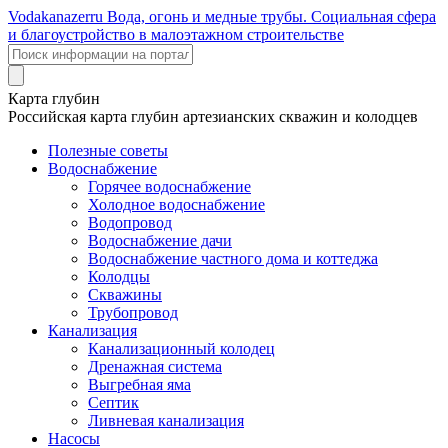
Voda
kanazer
ru
Вода, огонь и медные трубы. Социальная сфера
и благоустройство в малоэтажном строительстве
Карта глубин
Российская карта глубин артезианских скважин и колодцев
Полезные советы
Водоснабжение
Горячее водоснабжение
Холодное водоснабжение
Водопровод
Водоснабжение дачи
Водоснабжение частного дома и коттеджа
Колодцы
Скважины
Трубопровод
Канализация
Канализационный колодец
Дренажная система
Выгребная яма
Септик
Ливневая канализация
Насосы