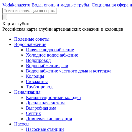
Voda
kanazer
ru
Вода, огонь и медные трубы. Социальная сфера 
Карта глубин
Российская карта глубин артезианских скважин и колодцев
Полезные советы
Водоснабжение
Горячее водоснабжение
Холодное водоснабжение
Водопровод
Водоснабжение дачи
Водоснабжение частного дома и коттеджа
Колодцы
Скважины
Трубопровод
Канализация
Канализационный колодец
Дренажная система
Выгребная яма
Септик
Ливневая канализация
Насосы
Насосные станции