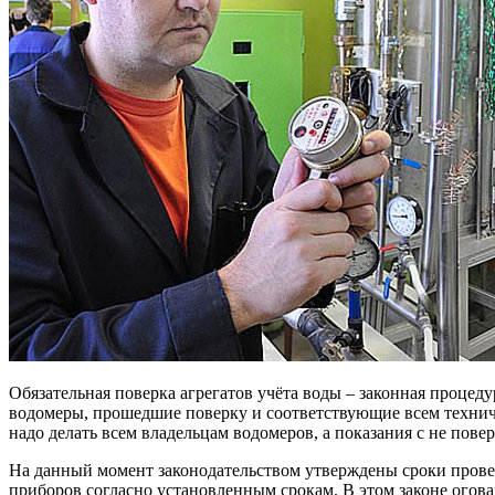
Обязательная поверка агрегатов учёта воды – законная процед
водомеры, прошедшие поверку и соответствующие всем техниче
надо делать всем владельцам водомеров, а показания с не пов
На данный момент законодательством утверждены сроки провер
приборов согласно установленным срокам. В этом законе огова