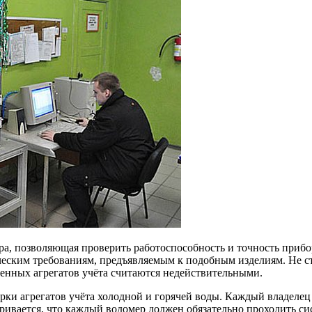
ура, позволяющая проверить работоспособность и точность прибо
ским требованиям, предъявляемым к подобным изделиям. Не стои
еренных агрегатов учёта считаются недействительными.
ки агрегатов учёта холодной и горячей воды. Каждый владелец 
ривается, что каждый водомер должен обязательно проходить си