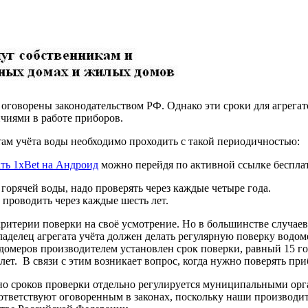
ого оговорены законодательством РФ. Однако эти сроки для агрег
чиями в работе приборов.
там учёта воды необходимо проходить с такой периодичностью:
ать 1xBet на Андроид
можно перейдя по активной ссылке бесплат
орячей воды, надо проверять через каждые четыре года.
 проводить через каждые шесть лет.
ритерии поверки на своё усмотрение. Но в большинстве случаев 
ладелец агрегата учёта должен делать регулярную поверку водо
домеров производителем установлен срок поверки, равный 15 го
лет. В связи с этим возникает вопрос, когда нужно поверять при
о сроков проверки отдельно регулируется муниципальными орг
оответствуют оговоренным в законах, поскольку наши производи