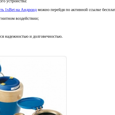
го устройства:
ать 1xBet на Андроид
можно перейдя по активной ссылке бесплат
агнитном воздействии;
тся надежностью и долговечностью.