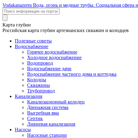
Voda
kanazer
ru
Вода, огонь и медные трубы. Социальная сфера 
Карта глубин
Российская карта глубин артезианских скважин и колодцев
Полезные советы
Водоснабжение
Горячее водоснабжение
Холодное водоснабжение
Водопровод
Водоснабжение дачи
Водоснабжение частного дома и коттеджа
Колодцы
Скважины
Трубопровод
Канализация
Канализационный колодец
Дренажная система
Выгребная яма
Септик
Ливневая канализация
Насосы
Насосные станции