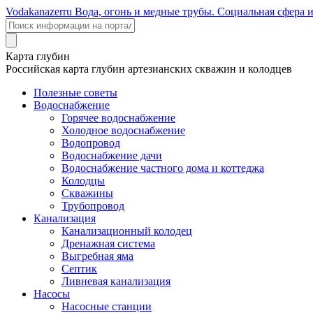
Voda
kanazer
ru
Вода, огонь и медные трубы. Социальная сфера 
Карта глубин
Российская карта глубин артезианских скважин и колодцев
Полезные советы
Водоснабжение
Горячее водоснабжение
Холодное водоснабжение
Водопровод
Водоснабжение дачи
Водоснабжение частного дома и коттеджа
Колодцы
Скважины
Трубопровод
Канализация
Канализационный колодец
Дренажная система
Выгребная яма
Септик
Ливневая канализация
Насосы
Насосные станции