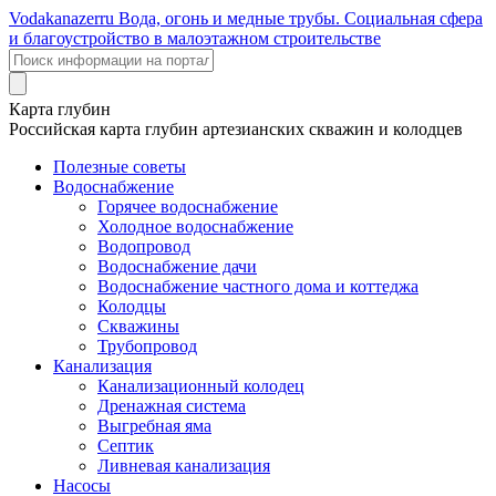
Voda
kanazer
ru
Вода, огонь и медные трубы. Социальная сфера
и благоустройство в малоэтажном строительстве
Карта глубин
Российская карта глубин артезианских скважин и колодцев
Полезные советы
Водоснабжение
Горячее водоснабжение
Холодное водоснабжение
Водопровод
Водоснабжение дачи
Водоснабжение частного дома и коттеджа
Колодцы
Скважины
Трубопровод
Канализация
Канализационный колодец
Дренажная система
Выгребная яма
Септик
Ливневая канализация
Насосы