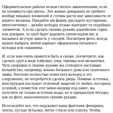
Оформительские работы нельзя считать законченными, если
не упомянуть про цветы. Эти живые декорации не требуют
вообще никаких вложений и готовы расти вне зависимости от
вашего желания. Придайте им форму, рассадите кустарники,
многолетники – дизайн колодца только выиграет от подобных
элементов. А если сделать своими руками альпийские горки
или рокарии, то сруб будет радовать своим видом вас и
вызывать жгучую зависть у соседей. Посмотрев фото, всегда
можно выбрать любой вариант оформления питьевого
колодца или скважины.
И, если вам очень нравится быть в сказке, посмотрите, как
сделать сруб в виде избушки, улья, теремка или мельнички.
Чуть сноровки и своими руками вы сотворите настоящее
волшебство, например, копию большого дома или сказочного
замка. Неплохо полностью поместить колодец в это
сооружение, но потребуется сделать дверь. Помимо эстетики,
конструкция послужит отличной защитой от любых погодных
условий, а поместив этот мини-шедевр под навес, вы
получите не только источник воды, но и прекрасную беседку
как на фото, выполненную своими руками.
Используйте все, что подскажет ваша фантазия: фонарики,
ленты, пустые бутылки, битое стекло или плитку. Чтобы