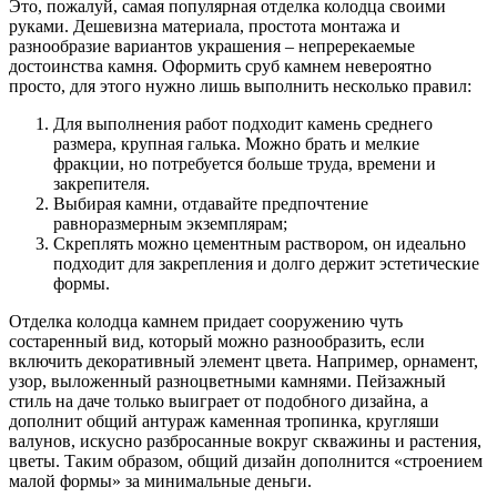
Это, пожалуй, самая популярная отделка колодца своими
руками. Дешевизна материала, простота монтажа и
разнообразие вариантов украшения – непререкаемые
достоинства камня. Оформить сруб камнем невероятно
просто, для этого нужно лишь выполнить несколько правил:
Для выполнения работ подходит камень среднего
размера, крупная галька. Можно брать и мелкие
фракции, но потребуется больше труда, времени и
закрепителя.
Выбирая камни, отдавайте предпочтение
равноразмерным экземплярам;
Скреплять можно цементным раствором, он идеально
подходит для закрепления и долго держит эстетические
формы.
Отделка колодца камнем придает сооружению чуть
состаренный вид, который можно разнообразить, если
включить декоративный элемент цвета. Например, орнамент,
узор, выложенный разноцветными камнями. Пейзажный
стиль на даче только выиграет от подобного дизайна, а
дополнит общий антураж каменная тропинка, кругляши
валунов, искусно разбросанные вокруг скважины и растения,
цветы. Таким образом, общий дизайн дополнится «строением
малой формы» за минимальные деньги.