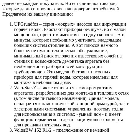
далеко не каждый покупатель. Но есть линейка товаров,
которые давно и прочно завоевали доверие потребителей.
Предлагаем их вашему вниманию:
UPGrundfos
– серия «мокрых» насосов для циркуляции
горячей воды. Работают приборы без шума, но с малой
мощностью, при этом имеют всего одну скорость. Это
минусы, которые необходимо учитывать владельцам
больших систем отопления. А вот плюсов намного
больше: не нужно техническое обслуживание,
минимальный риск отложения известковых солей на
стенках и возможность демонтажа агрегата без
необходимости разборки всей конструкции
трубопроводов. Это модели бытовых насосных
приборов для горячей воды, которые идеальны для
монтажа в небольшом доме.
Wilo-Star-Z
– также относится к «мокрому» типу
агрегатов, разработанных для монтажа в тепловых сетях
(в том числе питьевого назначения). Данная модель
оснащается как механической запорной арматурой, так и
электронными системами управления, поэтому годна
для использования в системах «умный дом» и имеет
функцию термического дезинфицирующего элемента
для прокачки питьевых вод.
VolterBW 152 R1/2
– предложение от немецкой