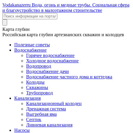
Voda
kanazer
ru
Вода, огонь и медные трубы. Социальная сфера
и благоустройство в малоэтажном строительстве
Карта глубин
Российская карта глубин артезианских скважин и колодцев
Полезные советы
Водоснабжение
Горячее водоснабжение
Холодное водоснабжение
Водопровод
Водоснабжение дачи
Водоснабжение частного дома и коттеджа
Колодцы
Скважины
Трубопровод
Канализация
Канализационный колодец
Дренажная система
Выгребная яма
Септик
Ливневая канализация
Насосы