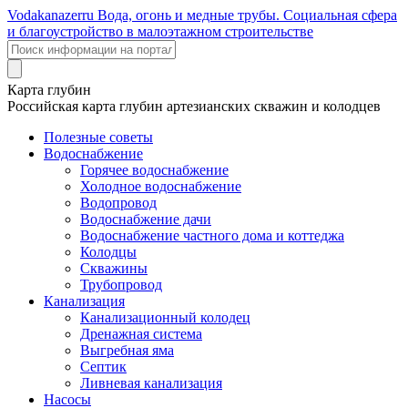
Voda
kanazer
ru
Вода, огонь и медные трубы. Социальная сфера
и благоустройство в малоэтажном строительстве
Карта глубин
Российская карта глубин артезианских скважин и колодцев
Полезные советы
Водоснабжение
Горячее водоснабжение
Холодное водоснабжение
Водопровод
Водоснабжение дачи
Водоснабжение частного дома и коттеджа
Колодцы
Скважины
Трубопровод
Канализация
Канализационный колодец
Дренажная система
Выгребная яма
Септик
Ливневая канализация
Насосы