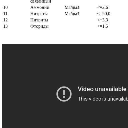
связанный
10
Аммоний
Мг/дм3
<=2,6
11
Нитраты
Мг/дм3
<=50,0
12
Нитриты
<=3,3
13
Фториды
<=1,5