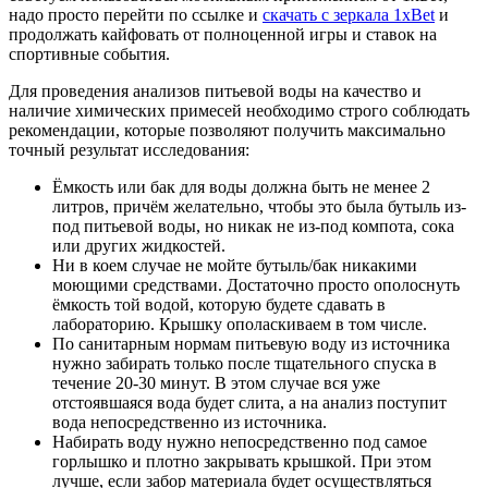
надо просто перейти по ссылке и
скачать с зеркала 1xBet
и
продолжать кайфовать от полноценной игры и ставок на
спортивные события.
Для проведения анализов питьевой воды на качество и
наличие химических примесей необходимо строго соблюдать
рекомендации, которые позволяют получить максимально
точный результат исследования:
Ёмкость или бак для воды должна быть не менее 2
литров, причём желательно, чтобы это была бутыль из-
под питьевой воды, но никак не из-под компота, сока
или других жидкостей.
Ни в коем случае не мойте бутыль/бак никакими
моющими средствами. Достаточно просто ополоснуть
ёмкость той водой, которую будете сдавать в
лабораторию. Крышку ополаскиваем в том числе.
По санитарным нормам питьевую воду из источника
нужно забирать только после тщательного спуска в
течение 20-30 минут. В этом случае вся уже
отстоявшаяся вода будет слита, а на анализ поступит
вода непосредственно из источника.
Набирать воду нужно непосредственно под самое
горлышко и плотно закрывать крышкой. При этом
лучше, если забор материала будет осуществляться