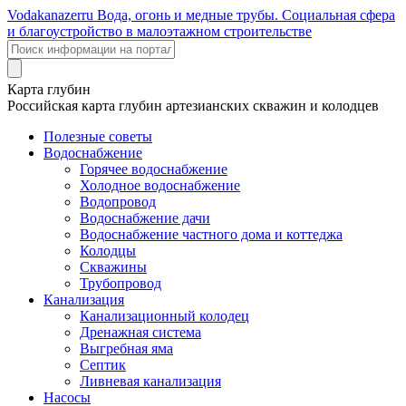
Voda
kanazer
ru
Вода, огонь и медные трубы. Социальная сфера
и благоустройство в малоэтажном строительстве
Карта глубин
Российская карта глубин артезианских скважин и колодцев
Полезные советы
Водоснабжение
Горячее водоснабжение
Холодное водоснабжение
Водопровод
Водоснабжение дачи
Водоснабжение частного дома и коттеджа
Колодцы
Скважины
Трубопровод
Канализация
Канализационный колодец
Дренажная система
Выгребная яма
Септик
Ливневая канализация
Насосы