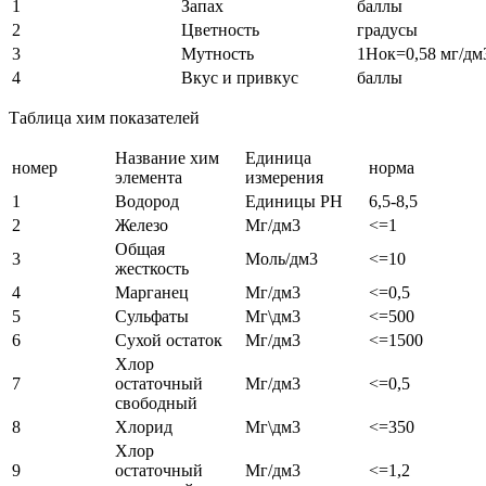
1
Запах
баллы
2
Цветность
градусы
3
Мутность
1Нок=0,58 мг/дм
4
Вкус и привкус
баллы
Таблица хим показателей
Название хим
Единица
номер
норма
элемента
измерения
1
Водород
Единицы PH
6,5-8,5
2
Железо
Мг/дм3
<=1
Общая
3
Моль/дм3
<=10
жесткость
4
Марганец
Мг/дм3
<=0,5
5
Сульфаты
Мг\дм3
<=500
6
Сухой остаток
Мг/дм3
<=1500
Хлор
7
остаточный
Мг/дм3
<=0,5
свободный
8
Хлорид
Мг\дм3
<=350
Хлор
9
остаточный
Мг/дм3
<=1,2