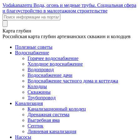
Voda
kanazer
ru
Вода, огонь и медные трубы. Социальная сфера
и благоустройство в малоэтажном строительстве
Карта глубин
Российская карта глубин артезианских скважин и колодцев
Полезные советы
Водоснабжение
Горячее водоснабжение
Холодное водоснабжение
Водопровод
Водоснабжение дачи
Водоснабжение частного дома и коттеджа
Колодцы
Скважины
Трубопровод
Канализация
Канализационный колодец
Дренажная система
Выгребная яма
Септик
Ливневая канализация
Насосы