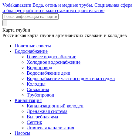
Voda
kanazer
ru
Вода, огонь и медные трубы. Социальная сфера
и благоустройство в малоэтажном строительстве
Карта глубин
Российская карта глубин артезианских скважин и колодцев
Полезные советы
Водоснабжение
Горячее водоснабжение
Холодное водоснабжение
Водопровод
Водоснабжение дачи
Водоснабжение частного дома и коттеджа
Колодцы
Скважины
Трубопровод
Канализация
Канализационный колодец
Дренажная система
Выгребная яма
Септик
Ливневая канализация
Насосы