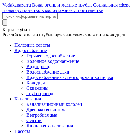
Voda
kanazer
ru
Вода, огонь и медные трубы. Социальная сфера
и благоустройство в малоэтажном строительстве
Карта глубин
Российская карта глубин артезианских скважин и колодцев
Полезные советы
Водоснабжение
Горячее водоснабжение
Холодное водоснабжение
Водопровод
Водоснабжение дачи
Водоснабжение частного дома и коттеджа
Колодцы
Скважины
Трубопровод
Канализация
Канализационный колодец
Дренажная система
Выгребная яма
Септик
Ливневая канализация
Насосы