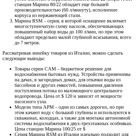
станция Марина 80/22 обладает еще большей
производительностью (60 л/минуту), исполнение
корпуса из нержавеющей стали.
Марина RSM
– серия, в которой оснащение включает
многоступенчатую схему насосов, обеспечивающих
повышенный набор воды до 100 л/мин, но при этом
обладают предельно малой глубиной всасывания, всего
до 7 метров.
Рассматривая линейку товаров из Италии, можно сделать
следующие выводы:
Товары серии CAM
– бюджетное решение для
водоснабжения бытовых нужд. Устройства применимы
на дачах, в загородных домах, для откачки воды из
бассейнов и других емкостей, повышения давления
поступления потока из маломощного центрального
водопровода. Цена от $ 120 и зависит от мощности
насосного узла.
Модели типа APM
– одни из самых дорогих, но при
этом качают воду с большой глубины и используются в
скважинах, колодцах, а также для монтажа автономной
системы водоснабжения в двух-трехэтажных особняках.
Цена станции Марина 100/25 от $
Серия Марина RSM
из Италии идеально подходит для