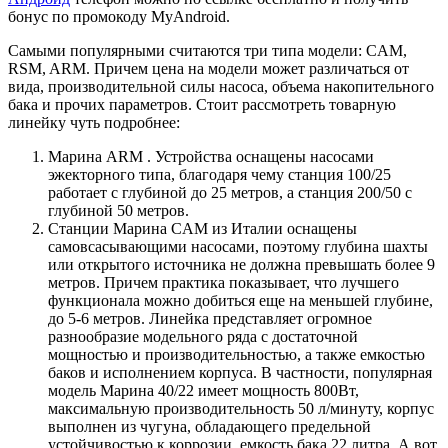
бонус по промокоду MyAndroid.
Самыми популярными считаются три типа модели: CAM,
RSM, ARM. Причем цена на модели может различаться от
вида, производительной силы насоса, объема накопительного
бака и прочих параметров. Стоит рассмотреть товарную
линейку чуть подробнее:
Марина ARM
. Устройства оснащены насосами
эжекторного типа, благодаря чему станция 100/25
работает с глубиной до 25 метров, а станция 200/50 с
глубиной 50 метров.
Станции Марина CAM
из Италии оснащены
самовсасывающими насосами, поэтому глубина шахты
или открытого источника не должна превышать более 9
метров. Причем практика показывает, что лучшего
функционала можно добиться еще на меньшей глубине,
до 5-6 метров. Линейка представляет огромное
разнообразие модельного ряда с достаточной
мощностью и производительностью, а также емкостью
баков и исполнением корпуса. В частности, популярная
модель Марина 40/22 имеет мощность 800Вт,
максимальную производительность 50 л/минуту, корпус
выполнен из чугуна, обладающего предельной
устойчивостью к коррозии, емкость бака 22 литра. А вот