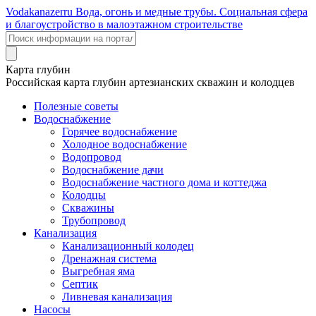
Voda
kanazer
ru
Вода, огонь и медные трубы. Социальная сфера
и благоустройство в малоэтажном строительстве
Карта глубин
Российская карта глубин артезианских скважин и колодцев
Полезные советы
Водоснабжение
Горячее водоснабжение
Холодное водоснабжение
Водопровод
Водоснабжение дачи
Водоснабжение частного дома и коттеджа
Колодцы
Скважины
Трубопровод
Канализация
Канализационный колодец
Дренажная система
Выгребная яма
Септик
Ливневая канализация
Насосы