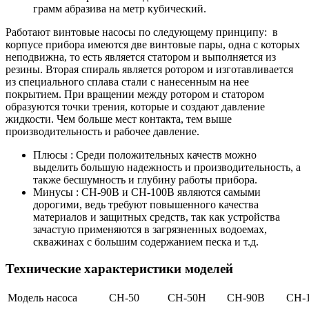
грамм абразива на метр кубический.
Работают винтовые насосы по следующему принципу: в
корпусе прибора имеются две винтовые пары, одна с которых
неподвижна, то есть является статором и выполняется из
резины. Вторая спираль является ротором и изготавливается
из специального сплава стали с нанесенным на нее
покрытием. При вращении между ротором и статором
образуются точки трения, которые и создают давление
жидкости. Чем больше мест контакта, тем выше
производительность и рабочее давление.
Плюсы
: Среди положительных качеств можно
выделить большую надежность и производительность, а
также бесшумность и глубину работы прибора.
Минусы
: СН-90В и СН-100В являются самыми
дорогими, ведь требуют повышенного качества
материалов и защитных средств, так как устройства
зачастую применяются в загрязненных водоемах,
скважинах с большим содержанием песка и т.д.
Технические характеристики моделей
Модель насоса
СН-50
СН-50Н
СН-90В
СН-