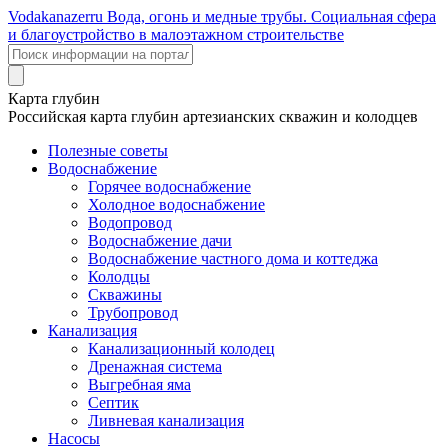
Voda
kanazer
ru
Вода, огонь и медные трубы. Социальная сфера
и благоустройство в малоэтажном строительстве
Карта глубин
Российская карта глубин артезианских скважин и колодцев
Полезные советы
Водоснабжение
Горячее водоснабжение
Холодное водоснабжение
Водопровод
Водоснабжение дачи
Водоснабжение частного дома и коттеджа
Колодцы
Скважины
Трубопровод
Канализация
Канализационный колодец
Дренажная система
Выгребная яма
Септик
Ливневая канализация
Насосы