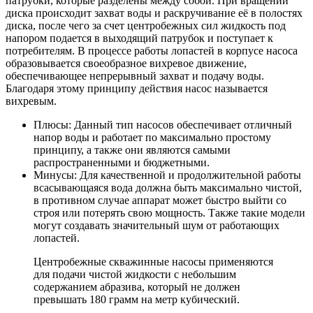
патрубки, которые разделены между собой. При вращении
диска происходит захват воды и раскручивание её в полостях
диска, после чего за счет центробежных сил жидкость под
напором подается в выходящий патрубок и поступает к
потребителям. В процессе работы лопастей в корпусе насоса
образовывается своеобразное вихревое движение,
обеспечивающее непрерывный захват и подачу воды.
Благодаря этому принципу действия насос называется
вихревым.
Плюсы:
Данный тип насосов обеспечивает отличный
напор воды и работает по максимально простому
принципу, а также они являются самыми
распространенными и бюджетными.
Минусы:
Для качественной и продолжительной работы
всасывающаяся вода должна быть максимально чистой,
в противном случае аппарат может быстро выйти со
строя или потерять свою мощность. Также такие модели
могут создавать значительный шум от работающих
лопастей.
Центробежные скважинные насосы применяются
для подачи чистой жидкости с небольшим
содержанием абразива, который не должен
превышать 180 грамм на метр кубический.