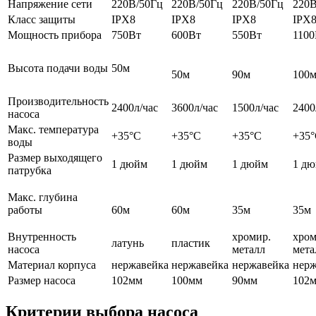
Напряжение сети
220В/50Гц
220В/50Гц
220В/50Гц
220В
Класс защиты
IPX8
IPX8
IPX8
IPX
Мощность прибора
750Вт
600Вт
550Вт
1100
Высота подачи воды
50м
50м
90м
100
Производительность
2400л/час
3600л/час
1500л/час
2400
насоса
Макс. температура
+35°С
+35°С
+35°С
+35
воды
Размер выходящего
1 дюйм
1 дюйм
1 дюйм
1 д
патрубка
Макс. глубина
работы
60м
60м
35м
35м
Внутренность
хромир.
хром
латунь
пластик
насоса
металл
мета
Материал корпуса
нержавейка
нержавейка
нержавейка
нерж
Размер насоса
102мм
100мм
90мм
102
Критерии выбора насоса