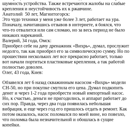
шумность устройства. Также встречаются жалобы на слабые
крепления и неустойчивость их к ржавчине.
Анатолий 50 лет, Магнитогорск:
Это чудо техники у меня уже более 3 лет, работает на ура.
Поначалу, начитавшись отзывов в интернете, я боялся, что
что-то отвалится или сам сломаю, но за весь период не было
никаких нареканий.
Валерий, 34 года, Омск:
Приобрел себе на дачу дренажник «Вихрь», думал, прослужит
недолго, так как приобрел его за символическую сумму. Но по
прошествии нескольких лет все прекрасно работает, только
вот начали портиться пластиковые крепления, а так работой
полностью доволен.
Олег, 43 года, Киев:
Обзавелся лет 6 назад скважинным насосом «Вихрь» модели
СН-50, но при покупке смутила его цена. Думал подкопить
денег и через 1-2 года приобрести новый импортный насос.
Но, к счастью, деньги не пригодились, и аппарат работает до
сих пор. Правда, через два года появилась небольшая
вибрация, и еще через год его пришлось отдать в ремонт. Как
потом оказалось, насос поломался по моей вине, но повезло,
что поломка была незначительной и обошлась в сущие
копейки.