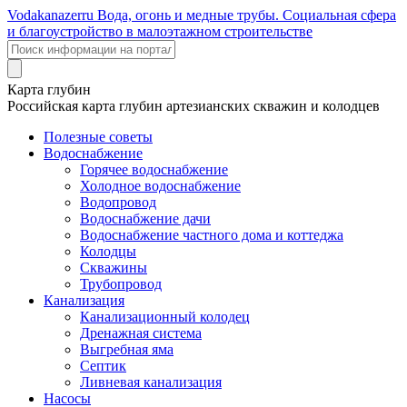
Voda
kanazer
ru
Вода, огонь и медные трубы. Социальная сфера
и благоустройство в малоэтажном строительстве
Карта глубин
Российская карта глубин артезианских скважин и колодцев
Полезные советы
Водоснабжение
Горячее водоснабжение
Холодное водоснабжение
Водопровод
Водоснабжение дачи
Водоснабжение частного дома и коттеджа
Колодцы
Скважины
Трубопровод
Канализация
Канализационный колодец
Дренажная система
Выгребная яма
Септик
Ливневая канализация
Насосы