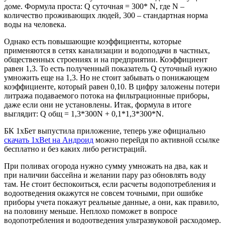
доме. Формула проста: Q суточная = 300* N, где N –
количество проживающих людей, 300 – стандартная норма
воды на человека.
Однако есть повышающие коэффициенты, которые
применяются в сетях канализации и водоподачи в частных,
общественных строениях и на предприятии. Коэффициент
равен 1,3. То есть полученный показатель Q суточный нужно
умножить еще на 1,3. Но не стоит забывать о понижающем
коэффициенте, который равен 0,10. В цифру заложены потери
литража подаваемого потока на фильтрационные приборы,
даже если они не установлены. Итак, формула в итоге
выглядит: Q общ = 1,3*300N + 0,1*1,3*300*N.
БК 1хБет выпустила приложение, теперь уже официально
скачать 1xBet на Андроид
можно перейдя по активной ссылке
бесплатно и без каких либо регистраций.
При поливах огорода нужно сумму умножать на два, как и
при наличии бассейна и желании пару раз обновлять воду
там. Не стоит беспокоиться, если расчеты водопотребления и
водоотведения окажутся не совсем точными, при ошибке
приборы учета покажут реальные данные, а они, как правило,
на половину меньше. Неплохо поможет в вопросе
водопотребления и водоотведения ультразвуковой расходомер.