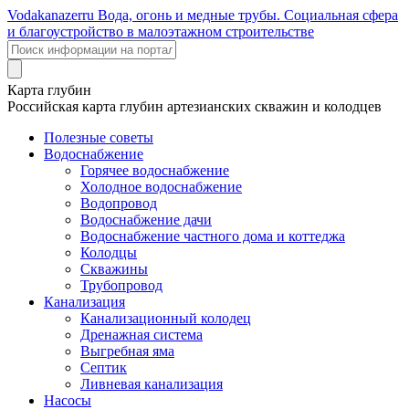
Voda
kanazer
ru
Вода, огонь и медные трубы. Социальная сфера
и благоустройство в малоэтажном строительстве
Карта глубин
Российская карта глубин артезианских скважин и колодцев
Полезные советы
Водоснабжение
Горячее водоснабжение
Холодное водоснабжение
Водопровод
Водоснабжение дачи
Водоснабжение частного дома и коттеджа
Колодцы
Скважины
Трубопровод
Канализация
Канализационный колодец
Дренажная система
Выгребная яма
Септик
Ливневая канализация
Насосы